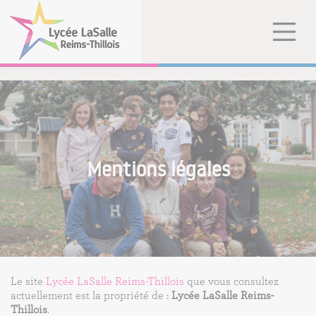
Mentions légales
Le site
Lycée LaSalle Reims-Thillois
que vous consultez
actuellement est la propriété de :
Lycée LaSalle Reims-
Thillois
.